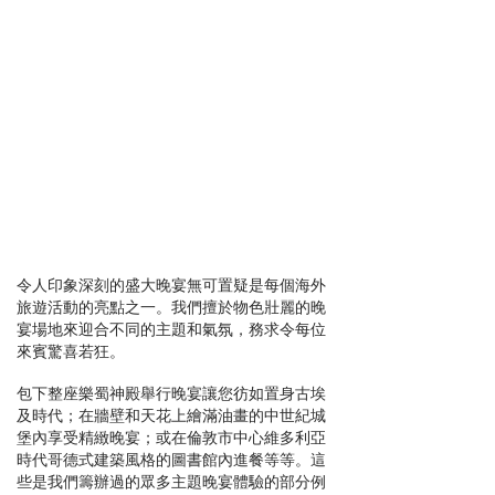
令人印象深刻的盛大晚宴無可置疑是每個海外
旅遊活動的亮點之一。我們擅於物色壯麗的晚
宴場地來迎合不同的主題和氣氛，務求令每位
來賓驚喜若狂。
包下整座樂蜀神殿舉行晚宴讓您彷如置身古埃
及時代；在牆壁和天花上繪滿油畫的中世紀城
堡內享受精緻晚宴；或在倫敦市中心維多利亞
時代哥德式建築風格的圖書館內進餐等等。這
些是我們籌辦過的眾多主題晚宴體驗的部分例