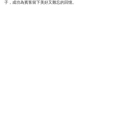
子，成功為賓客留下美好又難忘的回憶。
香港九龍觀塘開源道33號
建生廣場9樓